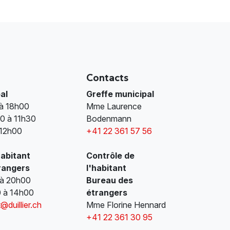
Contacts
al
Greffe municipal
 à 18h00
Mme Laurence
0 à 11h30
Bodenmann
 12h00
+41 22 361 57 56
habitant
Contrôle de
rangers
l'habitant
 à 20h00
Bureau des
0 à 14h00
étrangers
@duillier.ch
Mme Florine Hennard
+41 22 361 30 95