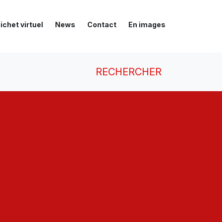
ichet virtuel
News
Contact
En images
RECHERCHER