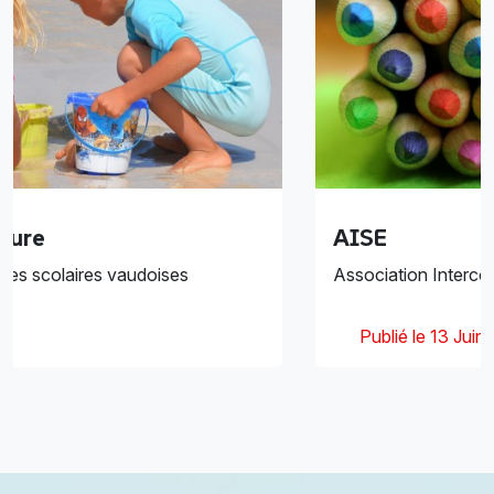
 fermeture
AISE
des vacances scolaires vaudoises
Association
13 Juin
Publié le