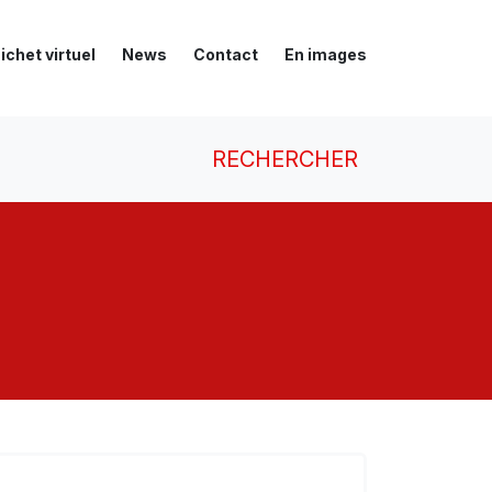
ichet virtuel
News
Contact
En images
RECHERCHER